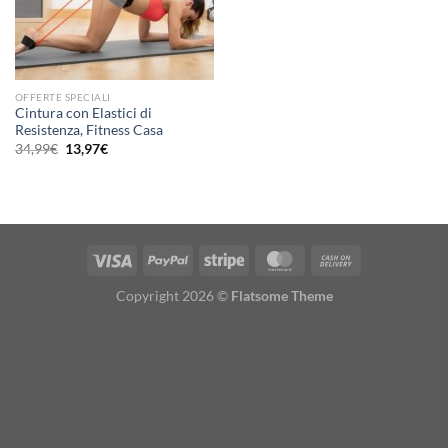
OFFERTE SPECIALI
Cintura con Elastici di
Resistenza, Fitness Casa
Il
Il
34,99
€
13,97
€
prezzo
prezzo
originale
attuale
era:
è:
34,99€.
13,97€.
Copyright 2026 ©
Flatsome Theme