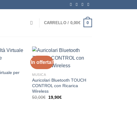
0
CARRELLO /
0,00
€
In offerta!
irtuale per
MUSICA
Auricolari Bluetooth TOUCH
CONTROL con Ricarica
rezzo
Wireless
tuale
Il
Il
50,00
€
19,90
€
4,95€.
prezzo
prezzo
originale
attuale
era:
è:
50,00€.
19,90€.