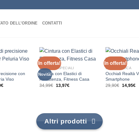
TATO DELL’ORDINE
CONTATTI
In offerta!
In offerta!
OFFERTE SPECIALI
ELETTRONICA
precisione con
Cintura con Elastici di
Occhiali Realtà V
Novità!
ia Viso
Resistenza, Fitness Casa
Smartphone
Il
Il
Il
Il
Il
0
€
34,99
€
13,97
€
29,90
€
14,95
€
zo
prezzo
prezzo
prezzo
prezzo
p
nale
attuale
originale
attuale
originale
at
è:
era:
è:
era:
è:
€.
14,90€.
34,99€.
13,97€.
29,90€.
1
Altri prodotti