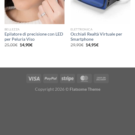
BELLEZZA
ELETTRONICA
Epilatore di precisione con LED
Occhiali Realtà Virtuale per
per Peluria Viso
Smartphone
Il
Il
Il
Il
25,00
€
14,90
€
29,90
€
14,95
€
prezzo
prezzo
prezzo
prezzo
originale
attuale
originale
attuale
era:
è:
era:
è:
25,00€.
14,90€.
29,90€.
14,95€.
Copyright 2026 ©
Flatsome Theme